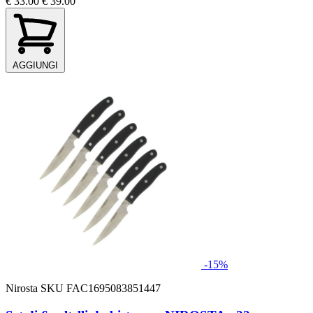
€ 33.00
€ 39.00
AGGIUNGI
-15%
Nirosta
SKU FAC1695083851447