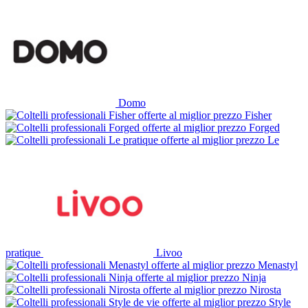
Domo
Fisher
Forged
Le
pratique
Livoo
Menastyl
Ninja
Nirosta
Style