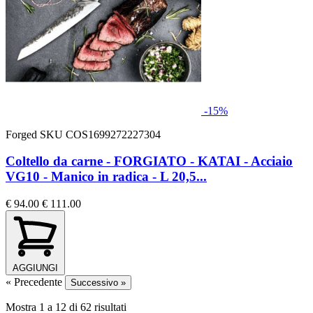
-15%
Forged
SKU COS1699272227304
Coltello da carne - FORGIATO - KATAI - Acciaio
VG10 - Manico in radica - L 20,5...
€ 94.00
€ 111.00
AGGIUNGI
« Precedente
Successivo »
Mostra
1
a
12
di
62
risultati