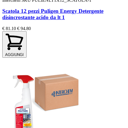
Interchem
SKU PULIENLT1X12_SCATOLA-1
Scatola 12 pezzi Puligen Energy Detergente
disincrostante acido da lt 1
€ 81.10
€ 94.80
AGGIUNGI