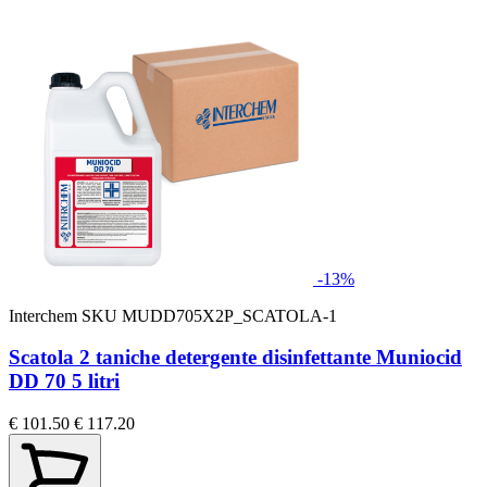
-13%
Interchem
SKU MUDD705X2P_SCATOLA-1
Scatola 2 taniche detergente disinfettante Muniocid
DD 70 5 litri
€ 101.50
€ 117.20