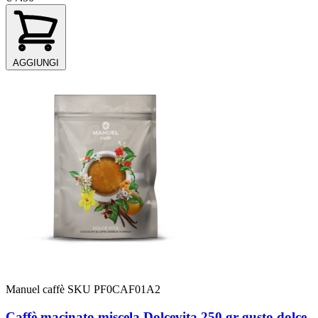
AGGIUNGI
Manuel caffè
SKU PF0CAF01A2
Caffè macinato miscela Dolcevita 250 gr gusto dolce