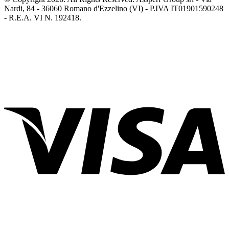
Nardi, 84 - 36060 Romano d'Ezzelino (VI) - P.IVA IT01901590248
- R.E.A. VI N. 192418.