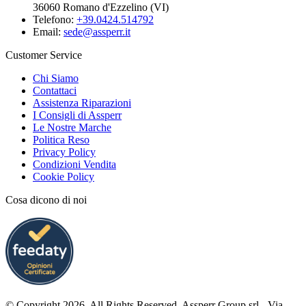
36060 Romano d'Ezzelino (VI)
Telefono:
+39.0424.514792
Email:
sede@assperr.it
Customer Service
Chi Siamo
Contattaci
Assistenza Riparazioni
I Consigli di Assperr
Le Nostre Marche
Politica Reso
Privacy Policy
Condizioni Vendita
Cookie Policy
Cosa dicono di noi
© Copyright 2026. All Rights Reserved. Assperr Group srl - Via