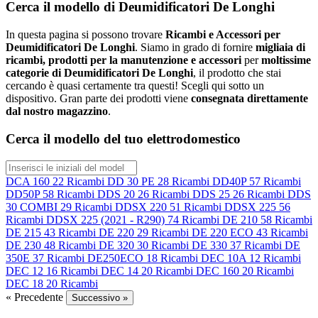
Cerca il modello di Deumidificatori De Longhi
In questa pagina si possono trovare
Ricambi e Accessori per
Deumidificatori De Longhi
. Siamo in grado di fornire
migliaia di
ricambi, prodotti per la manutenzione e accessori
per
moltissime
categorie di Deumidificatori De Longhi
, il prodotto che stai
cercando è quasi certamente tra questi! Scegli qui sotto un
dispositivo. Gran parte dei prodotti viene
consegnata direttamente
dal nostro magazzino
.
Cerca il modello del tuo elettrodomestico
DCA 160
22 Ricambi
DD 30 PE
28 Ricambi
DD40P
57 Ricambi
DD50P
58 Ricambi
DDS 20
26 Ricambi
DDS 25
26 Ricambi
DDS
30 COMBI
29 Ricambi
DDSX 220
51 Ricambi
DDSX 225
56
Ricambi
DDSX 225 (2021 - R290)
74 Ricambi
DE 210
58 Ricambi
DE 215
43 Ricambi
DE 220
29 Ricambi
DE 220 ECO
43 Ricambi
DE 230
48 Ricambi
DE 320
30 Ricambi
DE 330
37 Ricambi
DE
350E
37 Ricambi
DE250ECO
18 Ricambi
DEC 10A
12 Ricambi
DEC 12
16 Ricambi
DEC 14
20 Ricambi
DEC 160
20 Ricambi
DEC 18
20 Ricambi
« Precedente
Successivo »