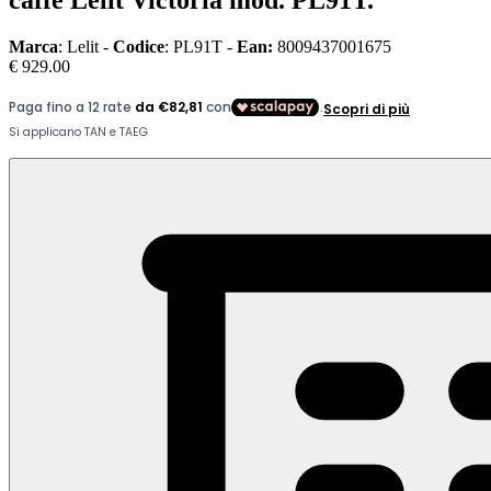
caffè Lelit Victoria mod. PL91T.
Marca
: Lelit -
Codice
: PL91T -
Ean:
8009437001675
€ 929.00