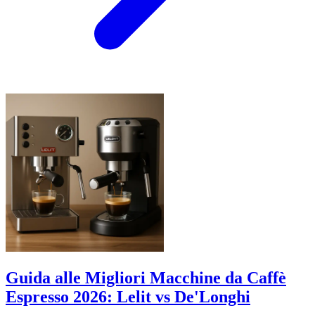
Guida alle Migliori Macchine da Caffè
Espresso 2026: Lelit vs De'Longhi