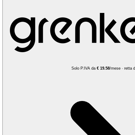
Solo P.IVA
da
€ 19.58
/mese · re