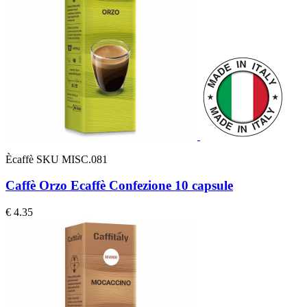
Ècaffè
SKU MISC.081
Caffè Orzo Ecaffè Confezione 10 capsule
€ 4.35