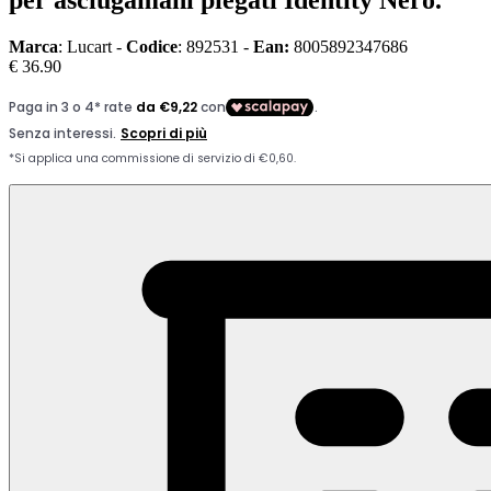
per asciugamani piegati Identity Nero.
Marca
: Lucart -
Codice
: 892531 -
Ean:
8005892347686
€ 36.90